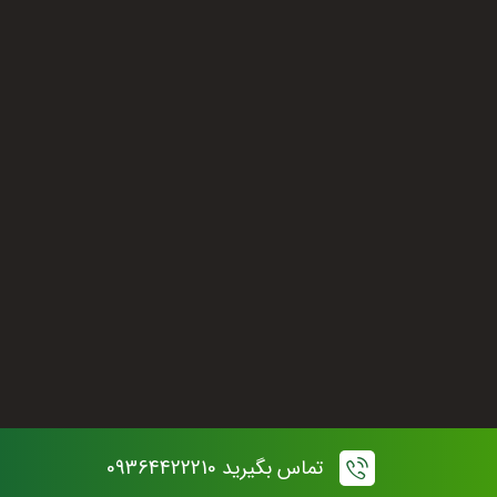
واتساپ
تلگرام
اینستاگرام
siparakfoods@gmail.com
تماس بگیرید 09364422210
© تمامی حقوق مادی این سایت متعلق به سی پرک می باشد.