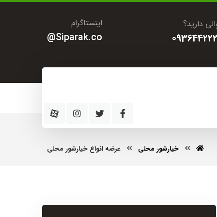
اینستاگرام
لی دارید؟
Siparak.co@
093644222
خیارشور محلی
عرضه انواع خیارشور محلی