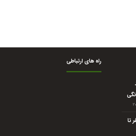
راه های ارتباطی
09364422210
نگی
واتساپ
تلگرام
 تا
اینستاگرام
siparakfoods@gmail.com