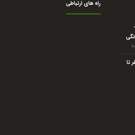
راه های ارتباطی
09364422210
نگی
واتساپ
تلگرام
 تا
اینستاگرام
siparakfoods@gmail.com