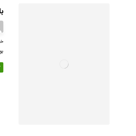
با
خی
بو