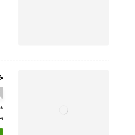
خ
خی
بس