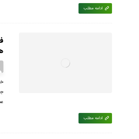
ادامه مطلب
ف
ه
خی
جز
عم
ادامه مطلب