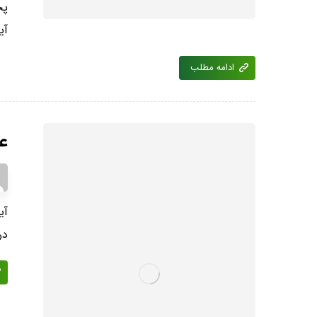
پخ
آی
ادامه مطلب
عر
آی
در