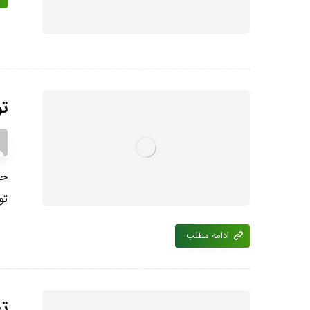
تو
خی
تو
ادامه مطلب
ته