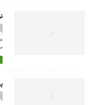
ت
خی
در
پ