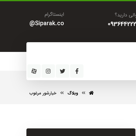
اینستاگرام
لی دارید؟
Siparak.co@
093644222
وبلاگ
خیارشور مرغوب