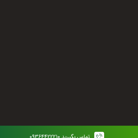
09364422210
واتساپ
تلگرام
اینستاگرام
siparakfoods@gmail.com
تماس بگیرید 09364422210
© تمامی حقوق مادی این سایت متعلق به سی پرک می باشد.