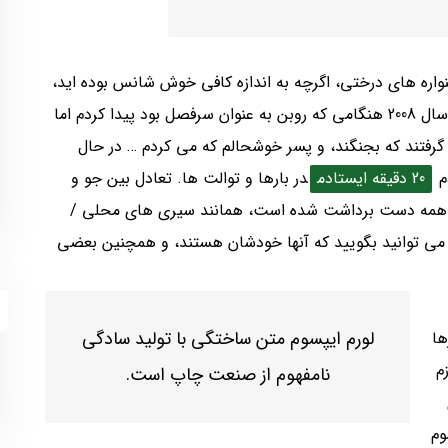
یبای Upcote Farm در چلدنام، سال 2000، جشنواره های درختی، اگرچه به اندازه کافی خوش شانس بوده اید،
جشنواره ی درختان به شمار می رود … این جشنواره را در سال 2008 هنگامی که روبن به عنوان سرفصل بود پیدا کردم اما
 گرفتند که بجنگند، و پسر خوشحالم که می کردم … در حال
20 دقیقه ایستادم
در بارها و توالت ها. تعادل بین جو و
 همه دست برداشت شده است، همانند سیری های محلی /
د، می توانید بگویید که آنها خودشان هستند، و همچنین بعضی
لورم ایپسوم متن ساختگی با تولید سادگی
ها
م
نامفهوم از صنعت چاپ است.
وم