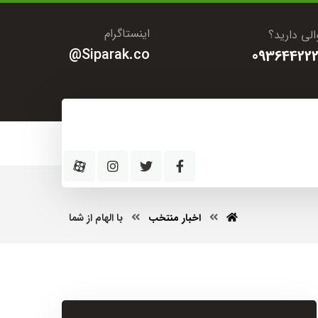
اینستاگرام
لی دارید؟
Siparak.co@
093644222
اخبار منتخب
با الهام از شما